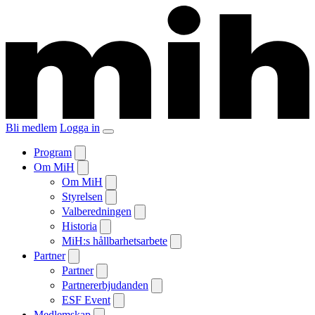
Bli medlem
Logga in
Program
Om MiH
Om MiH
Styrelsen
Valberedningen
Historia
MiH:s hållbarhetsarbete
Partner
Partner
Partnererbjudanden
ESF Event
Medlemskap