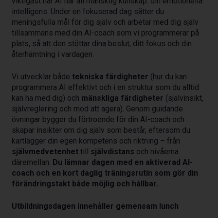
viktigast när AI har all mänsklig kunskap: din emotionella
intelligens. Under en fokuserad dag sätter du
meningsfulla mål för dig själv och arbetar med dig själv
tillsammans med din AI-coach som vi programmerar på
plats, så att den stöttar dina beslut, ditt fokus och din
återhämtning i vardagen.
Vi utvecklar både
tekniska färdigheter
(hur du kan
programmera AI effektivt och i en struktur som du alltid
kan ha med dig) och
mänskliga färdigheter
(självinsikt,
självreglering och mod att agera). Genom guidande
övningar bygger du förtroende för din AI-coach och
skapar insikter om dig själv som består, eftersom du
kartlägger din egen kompetens och riktning – från
självmedvetenhet
till
självdistans
och nivåerna
däremellan.
Du lämnar dagen med en aktiverad AI-
coach och en kort daglig träningsrutin som gör din
förändringstakt både möjlig och hållbar.
Utbildningsdagen innehåller gemensam lunch