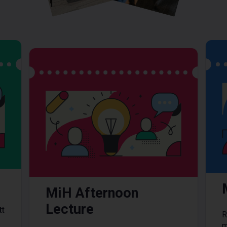
MiH Afternoon
Lecture
tt
R
m