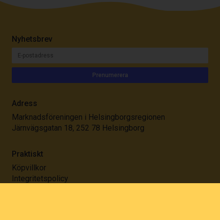
Nyhetsbrev
Adress
Marknadsföreningen i Helsingborgsregionen
Järnvägsgatan 18, 252 78 Helsingborg
Praktiskt
Köpvillkor
Integritetspolicy
Kontakt
E-post:
info@mih.m.se