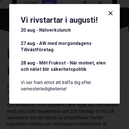
Läs mer
Boka
Vi rivstartar i augusti!
20 aug - Nätverkslunch
27 aug - AW med morgondagens
Den
självklara
Tillväxtföretag
28 aug - MiH Frukost - När molnet, elen
mötesplatsen.
och nätet blir säkerhetspolitik
V
i ser fram emot att träffa dig efter
Marknadsföreningen i Helsingborg är sedan länge sedd
semesterledigheterna!
som ett av södra Sveriges största nätverk för människor
som har ett intresse för hållbar affärsutveckling, trender
och tendenser. Som medlem i MiH ingår du i ett nätverk
med cirka 500 medlemmar och 200 företag. Vi tror på
samarbete och att utbyte av erfarenheter mellan
regionens företag och föreningens medlemmar är