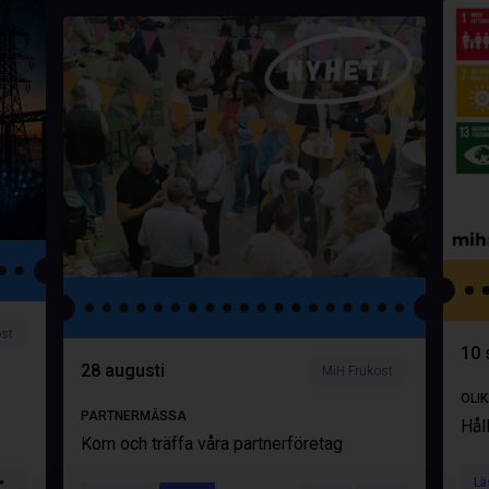
ost
10 
28 augusti
MiH Frukost
OLI
PARTNERMÄSSA
Hål
Kom och träffa våra partnerföretag
Lä