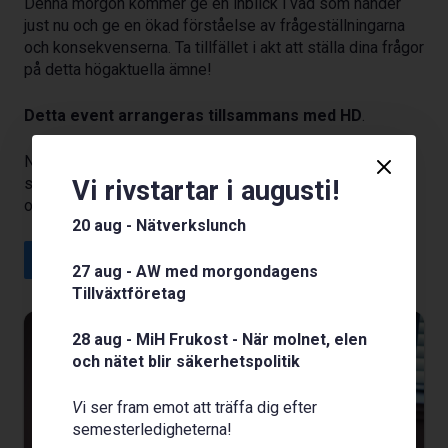
Denna morgon kommer ge en inblick i vad som händer
just nu och ge en ökad förståelse av frågeställningarna
och konsekvenserna. Ta tillfället i akt att ställa dina frågor
på detta högaktuella ämne!
Detta event arrangeras tillsammans med HD
.
Ni träffar även
Carina Leffler
, vår nya stadsdirektör
sedan i april och får höra hur hon ser på sitt nya uppdrag
Vi rivstartar i augusti!
och vilka visioner hon har för Helsingborg.
20 aug - Nätverkslunch
Visa deltagare
27 aug - AW med morgondagens
Tillväxtföretag
28 aug - MiH Frukost - När molnet, elen
och nätet blir säkerhetspolitik
V
i ser fram emot att träffa dig efter
semesterledigheterna!