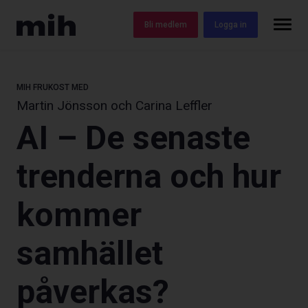
Bli medlem
Logga in
MIH FRUKOST
MED
Martin Jönsson och Carina Leffler
AI – De senaste
trenderna och hur
kommer
samhället
påverkas?