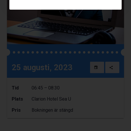
25 augusti, 2023
Tid
06:45 – 08:30
Plats
Clarion Hotel Sea U
Pris
Bokningen är stängd