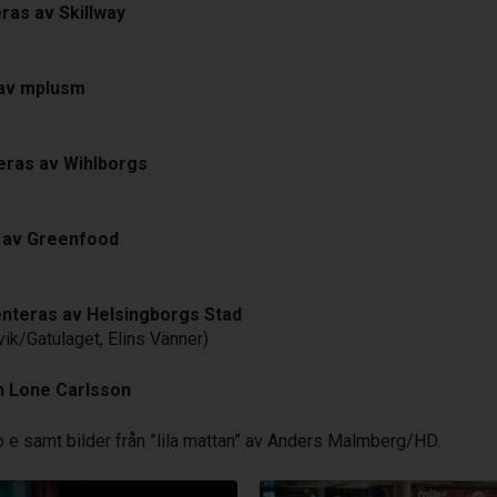
ras av Skillway
 av mplusm
eras av Wihlborgs
 av Greenfood
senteras av Helsingborgs Stad
k/Gatulaget, Elins Vänner)
h Lone Carlsson
o e samt bilder från ”lila mattan” av Anders Malmberg/HD.