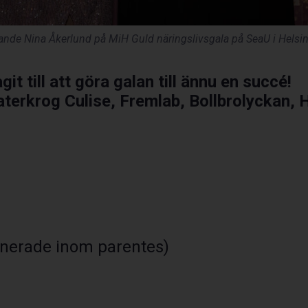
nde Nina Åkerlund på MiH Guld näringslivsgala på SeaU i Helsi
git till att göra galan till ännu en succé!
eaterkrog Culise, Fremlab, Bollbrolyckan,
nerade inom parentes)