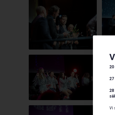
V
20
27
28
sä
V
i