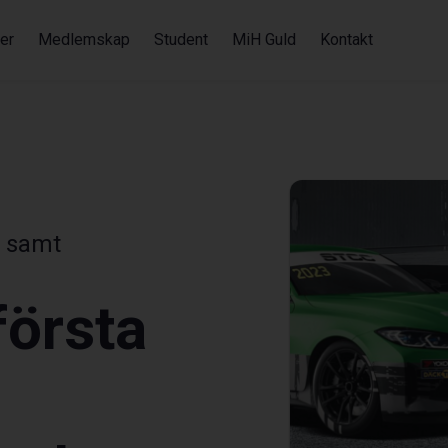
er
Medlemskap
Student
MiH Guld
Kontakt
, samt
första