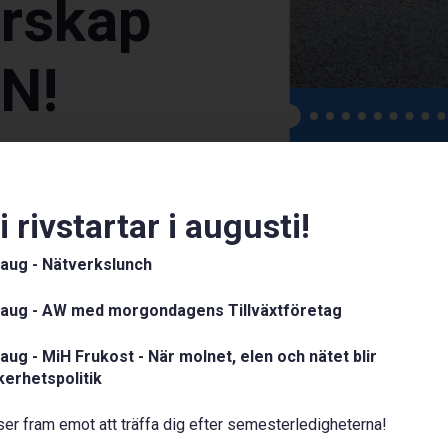
rskap
EN!
25 maj,
först ut med
ANDINAVIAN
nnovativa förändringen
i rivstartar i augusti!
t helt elektriskt
Tid
06:45 –
ras en otroligt häftig
 aug - Nätverkslunch
t!
Plats
Clarion 
 aug - AW med morgondagens Tillväxtföretag
Pris
Bokning
dan höll STCC på att gå
 på STCC, samt Mikael
 aug - MiH Frukost - När molnet, elen och nätet blir
serien från ett
kerhetspolitik
 även om
m har krävts för att gå
 ser fram emot att träffa dig efter semesterledigheterna!
ektrifierad racing.