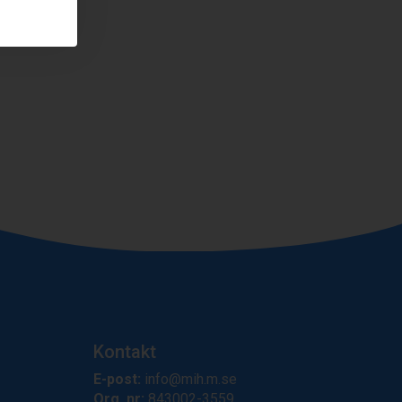
Kontakt
E-post:
info@mih.m.se
Org. nr:
843002-3559