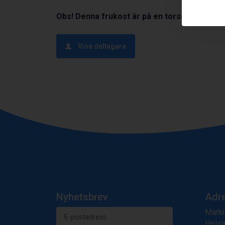
Obs! Denna frukost är på en torsdag!
Visa deltagare
Nyhetsbrev
Adr
Markn
Helsi