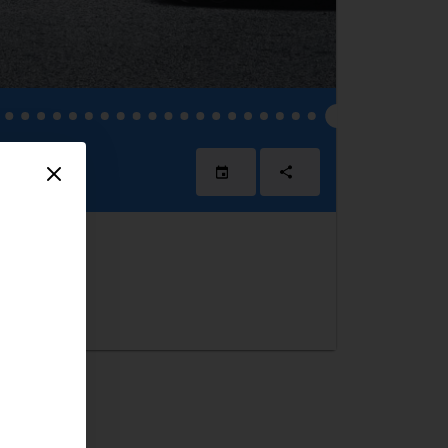
 2023
 08:30
Hotel Sea U
en är stängd