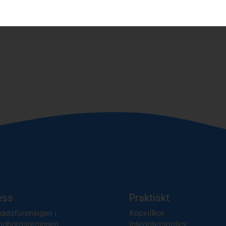
ess
Praktiskt
adsföreningen i
Köpvillkor
ngborgsregionen
Integritetspolicy