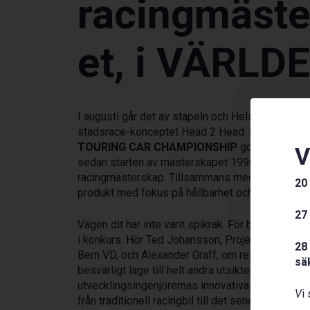
racingmäste
et, i VÄRLD
I augusti går det av stapeln och Helsingborg är 
stadsrace-konceptet Head 2 Head.
STCC – SC
TOURING CAR CHAMPIONSHIP
gör den mest i
V
sedan starten av mästerskapet 1996, nämligen et
racingmästerskap. Tillsammans med EPWR levere
20
produkt med fokus på hållbarhet och jämställdhe
27
Vägen dit har inte varit spikrak. För bara 3 år se
i konkurs. Hör Ted Johansson, Project Manager
28
Bern VD, och Alexander Graff, om resan att lyfta 
sä
besvärligt läge till helt andra utsikter idag. Hör
utvecklingsingenjörernas innovativa resa, vad so
V
i
från traditionell racingbil till det senaste inom el