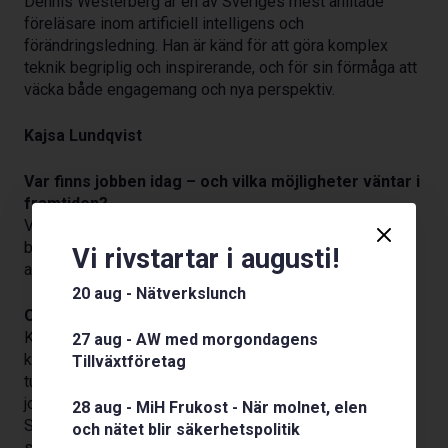
Dennis Westerberg är en av Sveriges mest anlitade
föreläsare inom artificiell intelligens och
förändringsledning. Han är känd för att göra komplex
teknik begriplig och inspirerande, och för sin förmåga att
väcka både engagemang och nya perspektiv.
Kajsa Lundqvist
Var finns jobben idag – och vilka möjligheter väntar i
framtiden?
Vi tittar närmare på vad arbetsgivare efterfrågar, vilka
branscher som växer och hur du kan stärka dina chanser
Vi rivstartar i augusti!
att få jobb.
20 aug - Nätverkslunch
Om föreläsaren:
Kajsa Lundqvist, klassrumskommunikatör inom
27 aug - AW med morgondagens
konceptet Arbetsmarknadskunskap, möter årligen
Tillväxtföretag
tusentals unga och vuxna runtom i Skåne för att prata
jobb, utbildning och framtid ur ett arbetsgivarperspektiv.
28 aug - MiH Frukost - När molnet, elen
Syftet är att inspirera och motivera till mer genomtänkta
och nätet blir säkerhetspolitik
studie-och yrkesval som skapar förutsättningar för en